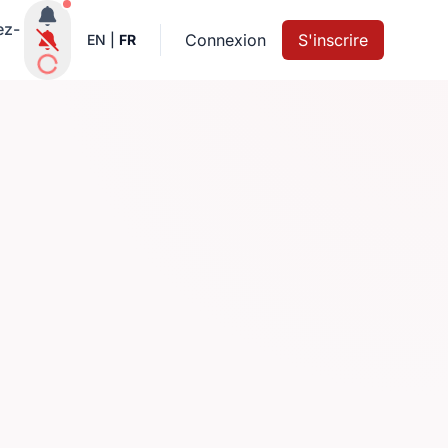
Notifications actives
ez-
Connexion
S'inscrire
EN
|
FR