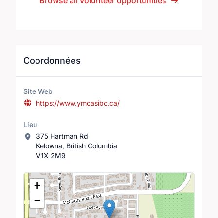
Browse all volunteer opportunities
Coordonnées
Site Web
https://www.ymcasibc.ca/
Lieu
375 Hartman Rd
Kelowna, British Columbia
V1X 2M9
Lieu
+
−