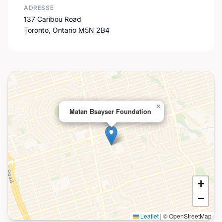
ADRESSE
137 Caribou Road
Toronto, Ontario M5N 2B4
×
Matan Bsayser Foundation
+
−
Leaflet
|
© OpenStreetMap