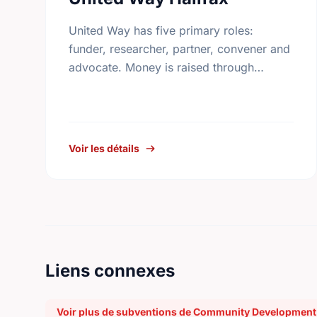
United Way has five primary roles:
funder, researcher, partner, convener and
advocate. Money is raised through
employee giving in workplaces,
corporate gifts that match workplace
donations, individual contributions from
community …
Voir les détails
Liens connexes
Voir plus de subventions de Community Development 