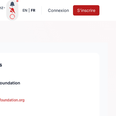
Notifications actives
ez-
Connexion
S'inscrire
EN
|
FR
s
Foundation
foundation.org