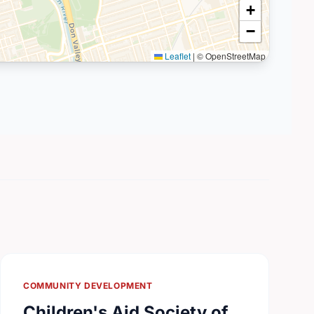
+
−
Leaflet
|
© OpenStreetMap
COMMUNITY DEVELOPMENT
Children's Aid Society of