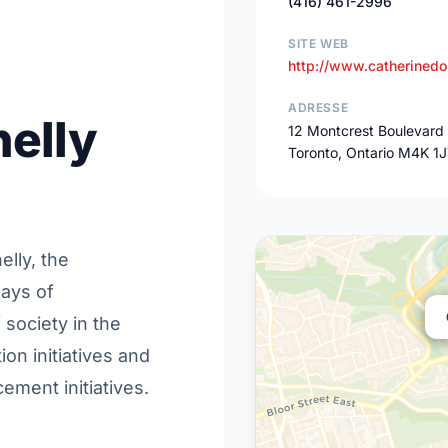
(416) 461-2996
SITE WEB
http://www.catherinedo
ADRESSE
elly
12 Montcrest Boulevard
Toronto, Ontario M4K 1
elly, the
ways of
society in the
ion initiatives and
ment initiatives.