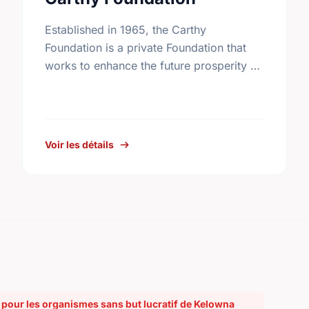
Established in 1965, the Carthy
Foundation is a private Foundation that
works to enhance the future prosperity of
Canada by creating opportunities with,
and providing education for young
people.
Voir les détails
pour les organismes sans but lucratif de Kelowna