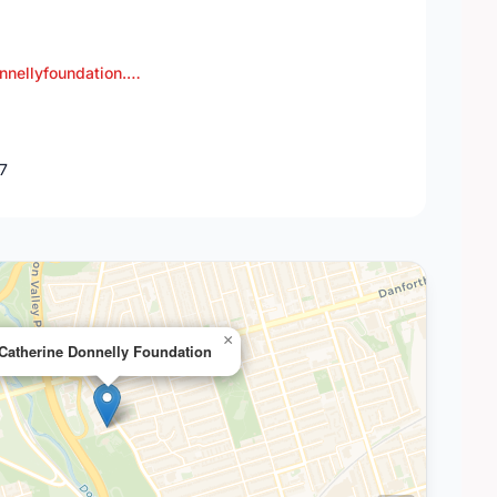
nnellyfoundation.…
J7
×
Catherine Donnelly Foundation