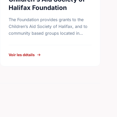
Halifax Foundation
The Foundation provides grants to the
Children’s Aid Society of Halifax, and to
community based groups located in
Halifax in partnership with the Children’s
Aid Society. The Foundation also makes
…
Voir les détails